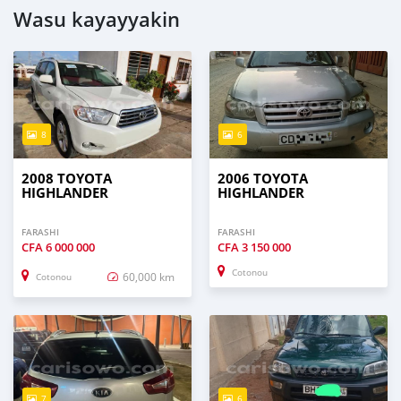
Wasu kayayyakin
8
6
2008 TOYOTA
2006 TOYOTA
HIGHLANDER
HIGHLANDER
FARASHI
FARASHI
CFA
6 000 000
CFA
3 150 000
Cotonou
60,000 km
Cotonou
7
6