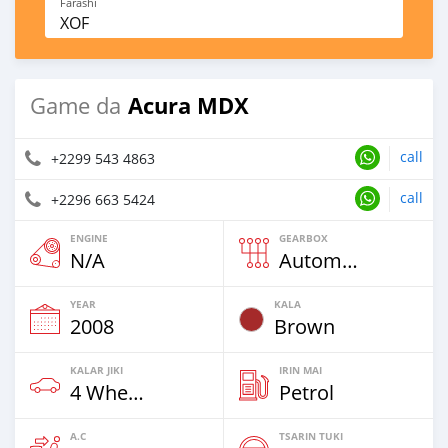
Farashi
XOF
Acura MDX
Game da
call
+2299 543 4863
call
+2296 663 5424
ENGINE
GEARBOX
N/A
Automatic
YEAR
KALA
2008
Brown
KALAR JIKI
IRIN MAI
4 Wheel Drives & SUVs
Petrol
A.C
TSARIN TUKI