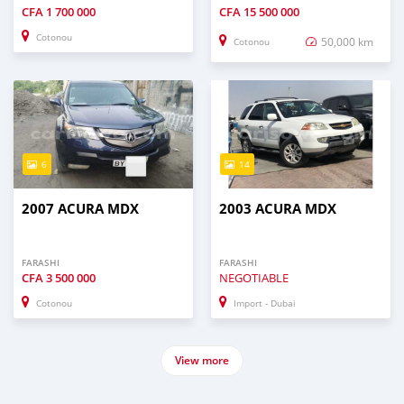
CFA
1 700 000
CFA
15 500 000
Cotonou
50,000 km
Cotonou
6
14
2007 ACURA MDX
2003 ACURA MDX
FARASHI
FARASHI
CFA
3 500 000
NEGOTIABLE
Cotonou
Import - Dubai
View more