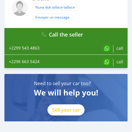
Nuna duk tallace-tallace
Envoyer un message
Call the seller
+2299 543 4863
call
+2296 663 5424
call
Need to sell your car too?
We will help you!
Sell your car