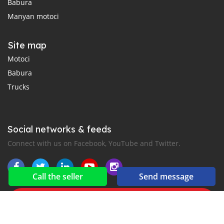
Babura
Manyan motoci
Site map
Motoci
Babura
Trucks
Social networks & feeds
Connect with us on Facebook, YouTube and Twitter.
Call the seller
Send message
New car notification
for E-Mail or SMS alerts