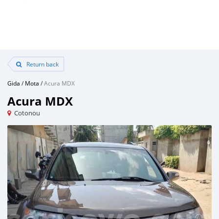
Return back
Gida
/
Mota
/
Acura MDX
Acura MDX
Cotonou