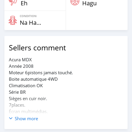
Eh
Hagu
CONDITION
Na Hannu
Sellers comment
Acura MDX
Année 2008
Moteur 6pistons jamais touché.
Boite automatique 4WD
Climatisation OK
Série BR
Sièges en cuir noir.
7places.
Écran multimédias.
Papiers à jour.
Show more
Position Cotonou sur rendez-vous.