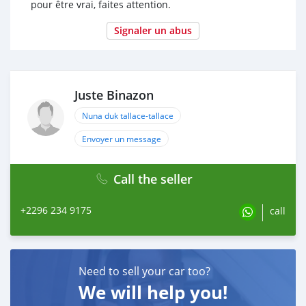
pour être vrai, faites attention.
Signaler un abus
Juste Binazon
Nuna duk tallace-tallace
Envoyer un message
Call the seller
+2296 234 9175
call
Need to sell your car too?
We will help you!