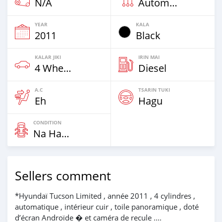
N/A
Automatic
YEAR
KALA
2011
Black
KALAR JIKI
IRIN MAI
4 Wheel Drives & SUVs
Diesel
A.C
TSARIN TUKI
Eh
Hagu
CONDITION
Na Hannu
Sellers comment
*Hyundaï Tucson Limited , année 2011 , 4 cylindres ,
automatique , intérieur cuir , toile panoramique , doté
d’écran Androïde � et caméra de recule ....