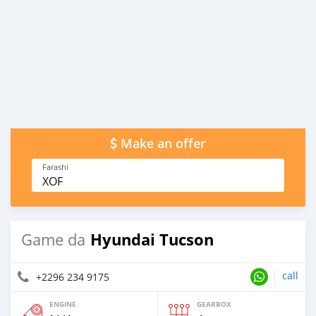
Make an offer
Farashi
XOF
Hyundai Tucson
Game da
call
+2296 234 9175
ENGINE
GEARBOX