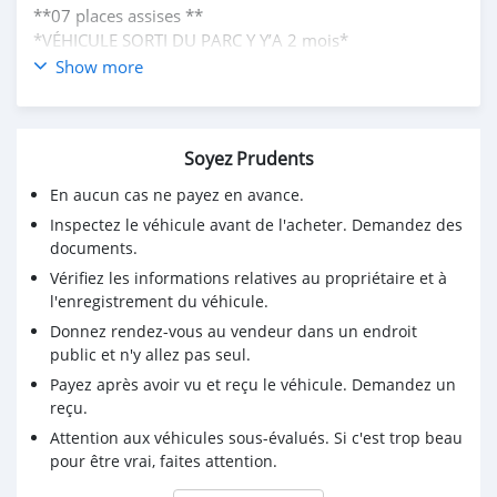
**07 places assises **
*VÉHICULE SORTI DU PARC Y Y’A 2 mois*
*PRIX 2.950.000 FCFA*
Show more
*POSITION CALAVI SUR RDV*
**DOSSIER DIRECT AVEC PROPRIÉTAIRE **
Soyez Prudents
En aucun cas ne payez en avance.
Inspectez le véhicule avant de l'acheter. Demandez des
documents.
Vérifiez les informations relatives au propriétaire et à
l'enregistrement du véhicule.
Donnez rendez-vous au vendeur dans un endroit
public et n'y allez pas seul.
Payez après avoir vu et reçu le véhicule. Demandez un
reçu.
Attention aux véhicules sous-évalués. Si c'est trop beau
pour être vrai, faites attention.