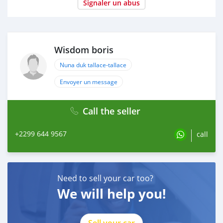
Signaler un abus
Wisdom boris
Nuna duk tallace-tallace
Envoyer un message
Call the seller
+2299 644 9567
call
Need to sell your car too?
We will help you!
Sell your car