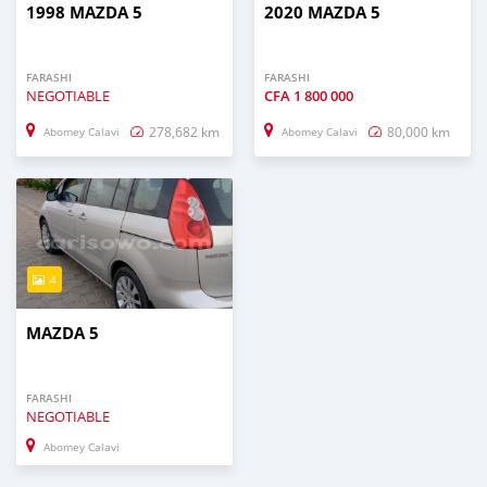
1998 MAZDA 5
2020 MAZDA 5
FARASHI
FARASHI
NEGOTIABLE
CFA
1 800 000
278,682 km
80,000 km
Abomey Calavi
Abomey Calavi
4
MAZDA 5
FARASHI
NEGOTIABLE
Abomey Calavi