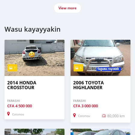
View more
Wasu kayayyakin
7
5
2014 HONDA
2006 TOYOTA
CROSSTOUR
HIGHLANDER
FARASHI
FARASHI
CFA
4 500 000
CFA
3 000 000
Cotonou
80,000 km
Cotonou