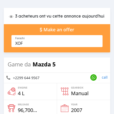
3 acheteurs ont vu cette annonce aujourd'hui
Make an offer
Farashi
XOF
Mazda 5
Game da
call
+2299 644 9567
ENGINE
GEARBOX
4 L
Manual
MILEAGE
YEAR
96,700 Km
2007