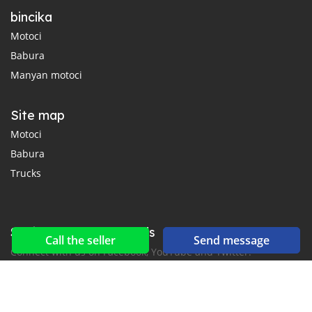
bincika
Motoci
Babura
Manyan motoci
Site map
Motoci
Babura
Trucks
Social networks & feeds
Call the seller
Send message
Connect with us on Facebook, YouTube and Twitter.