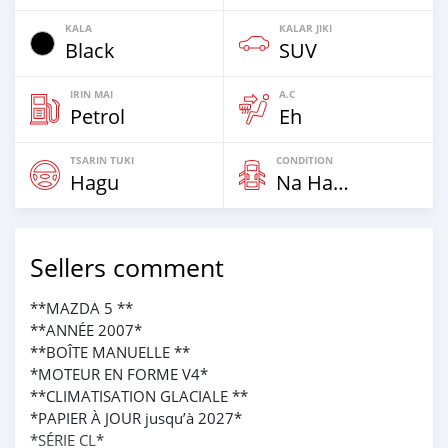
KALA
KALAR JIKI
Black
SUV
IRIN MAI
A.C
Petrol
Eh
TSARIN TUKI
CONDITION
Hagu
Na Hannu
Sellers comment
**MAZDA 5 **
**ANNÉE 2007*
**BOÎTE MANUELLE **
*MOTEUR EN FORME V4*
**CLIMATISATION GLACIALE **
*PAPIER À JOUR jusqu’à 2027*
*SÉRIE CL*