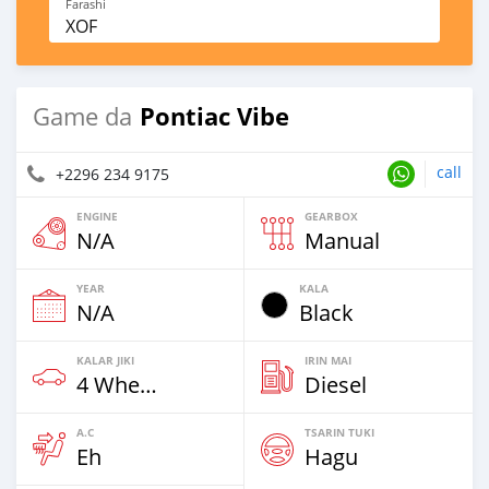
Farashi
XOF
Pontiac Vibe
Game da
call
+2296 234 9175
ENGINE
GEARBOX
N/A
Manual
YEAR
KALA
N/A
Black
KALAR JIKI
IRIN MAI
4 Wheel Drives & SUVs
Diesel
A.C
TSARIN TUKI
Eh
Hagu