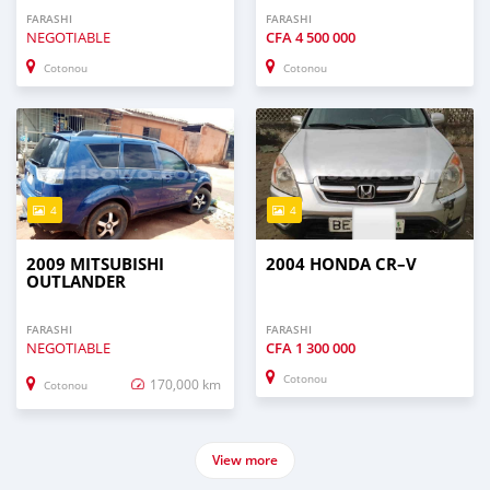
FARASHI
FARASHI
NEGOTIABLE
CFA
4 500 000
Cotonou
Cotonou
4
4
2009 MITSUBISHI
2004 HONDA CR–V
OUTLANDER
FARASHI
FARASHI
NEGOTIABLE
CFA
1 300 000
Cotonou
170,000 km
Cotonou
View more