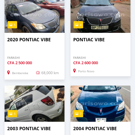
5
4
2020 PONTIAC VIBE
PONTIAC VIBE
FARASHI
FARASHI
CFA
2 500 000
CFA
2 600 000
Porto Novo
68,000 km
Bembereke
5
7
2003 PONTIAC VIBE
2004 PONTIAC VIBE