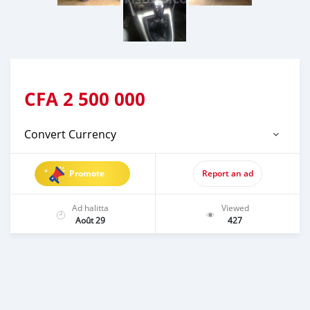
CFA
2 500 000
Convert Currency
Promote
Report an ad
Ad halitta
Viewed
Août 29
427