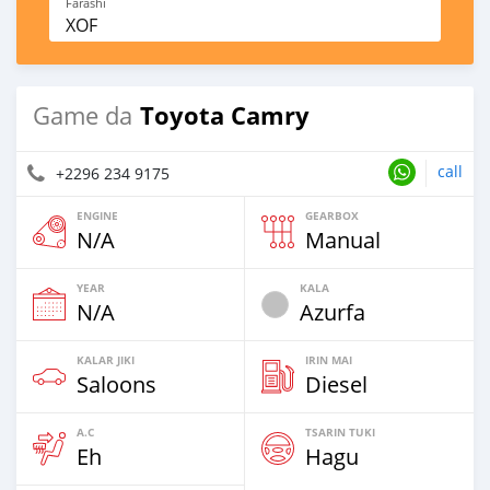
Farashi
XOF
Toyota Camry
Game da
call
+2296 234 9175
ENGINE
GEARBOX
N/A
Manual
YEAR
KALA
N/A
Azurfa
KALAR JIKI
IRIN MAI
Saloons
Diesel
A.C
TSARIN TUKI
Eh
Hagu