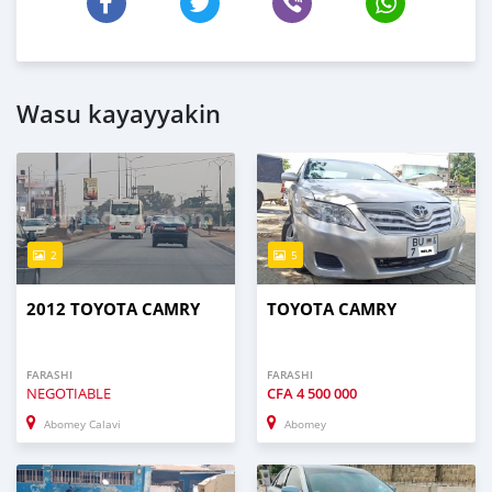
Wasu kayayyakin
2
5
2012 TOYOTA CAMRY
TOYOTA CAMRY
FARASHI
FARASHI
NEGOTIABLE
CFA
4 500 000
Abomey Calavi
Abomey