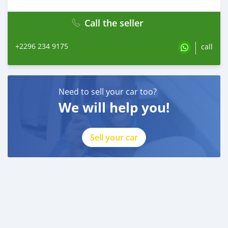
Call the seller
+2296 234 9175
call
Need to sell your car too?
We will help you!
Sell your car