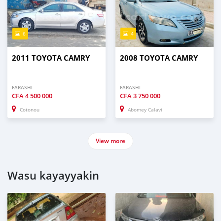
6
4
2011 TOYOTA CAMRY
2008 TOYOTA CAMRY
FARASHI
FARASHI
CFA
4 500 000
CFA
3 750 000
Cotonou
Abomey Calavi
View more
Wasu kayayyakin