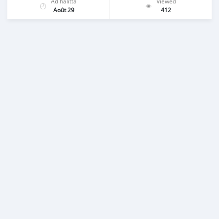
Ad halitta
Viewed
Août 29
412