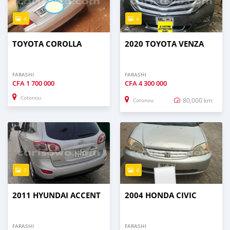
4
4
TOYOTA COROLLA
2020 TOYOTA VENZA
FARASHI
FARASHI
CFA
1 700 000
CFA
4 300 000
Cotonou
80,000 km
Cotonou
3
4
2011 HYUNDAI ACCENT
2004 HONDA CIVIC
FARASHI
FARASHI