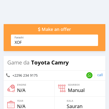
Make an offer
Farashi
XOF
Toyota Camry
Game da
call
+2296 234 9175
ENGINE
GEARBOX
N/A
Manual
YEAR
KALA
N/A
Sauran