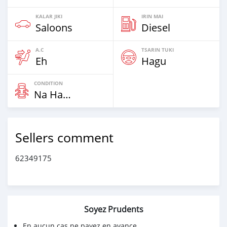
KALAR JIKI
IRIN MAI
Saloons
Diesel
A.C
TSARIN TUKI
Eh
Hagu
CONDITION
Na Hannu
Sellers comment
62349175
Soyez Prudents
En aucun cas ne payez en avance.