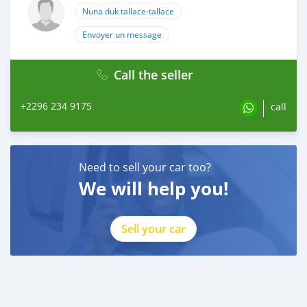
Nuna duk tallace-tallace
Envoyer un message
Call the seller
+2296 234 9175
call
Need to sell your car too?
We will help you!
Sell your car