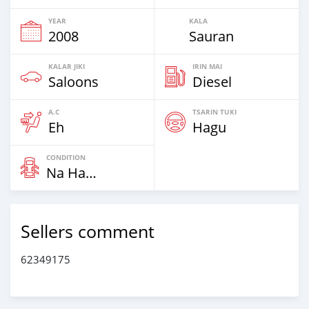
YEAR
KALA
2008
Sauran
KALAR JIKI
IRIN MAI
Saloons
Diesel
A.C
TSARIN TUKI
Eh
Hagu
CONDITION
Na Hannu
Sellers comment
62349175