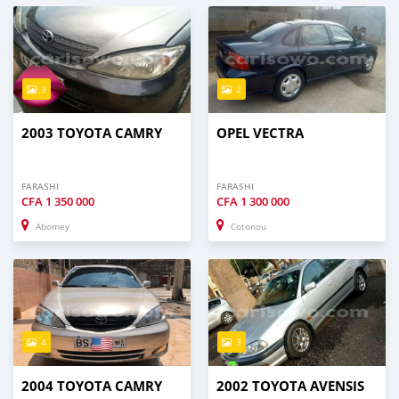
3
2
2003 TOYOTA CAMRY
OPEL VECTRA
FARASHI
FARASHI
CFA
1 350 000
CFA
1 300 000
Abomey
Cotonou
4
3
2004 TOYOTA CAMRY
2002 TOYOTA AVENSIS