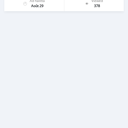
Ad halitta
Viewed
Août 29
378