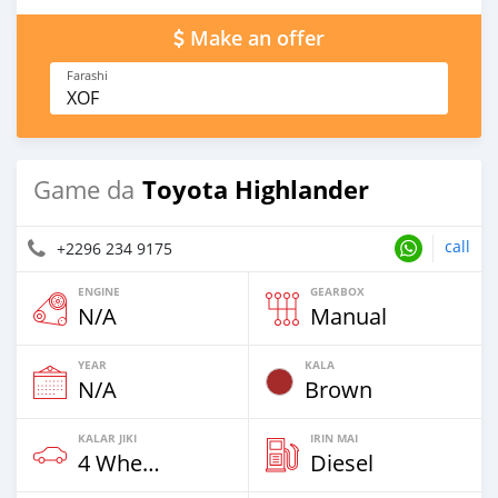
Make an offer
Farashi
XOF
Toyota Highlander
Game da
call
+2296 234 9175
ENGINE
GEARBOX
N/A
Manual
YEAR
KALA
N/A
Brown
KALAR JIKI
IRIN MAI
4 Wheel Drives & SUVs
Diesel