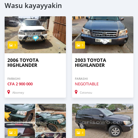
Wasu kayayyakin
3
5
2006 TOYOTA
2003 TOYOTA
HIGHLANDER
HIGHLANDER
FARASHI
FARASHI
CFA
2 900 000
NEGOTIABLE
Abomey
Cotonou
2
4