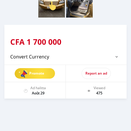
CFA
1 700 000
Convert Currency
Promote
Report an ad
Ad halitta
Viewed
Août 29
475