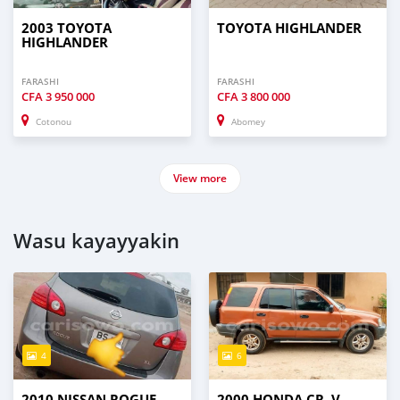
2003 TOYOTA
TOYOTA HIGHLANDER
HIGHLANDER
FARASHI
FARASHI
CFA
3 950 000
CFA
3 800 000
Cotonou
Abomey
View more
Wasu kayayyakin
4
6
2010 NISSAN ROGUE
2000 HONDA CR–V