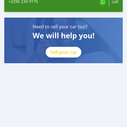
+2296 234 9175
call
Need to sell your car too?
We will help you!
Sell your car