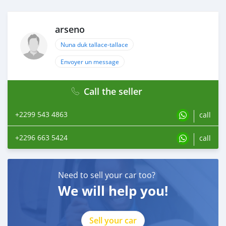
arseno
Nuna duk tallace-tallace
Envoyer un message
Call the seller
+2299 543 4863
call
+2296 663 5424
call
Need to sell your car too?
We will help you!
Sell your car