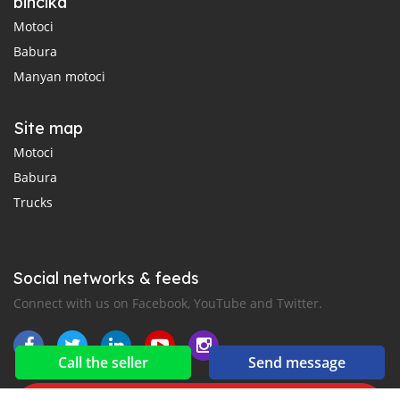
bincika
Motoci
Babura
Manyan motoci
Site map
Motoci
Babura
Trucks
Social networks & feeds
Connect with us on Facebook, YouTube and Twitter.
Call the seller
Send message