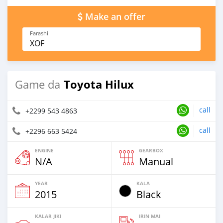
Make an offer
Farashi
XOF
Toyota Hilux
Game da
call
+2299 543 4863
call
+2296 663 5424
ENGINE
GEARBOX
N/A
Manual
YEAR
KALA
2015
Black
KALAR JIKI
IRIN MAI